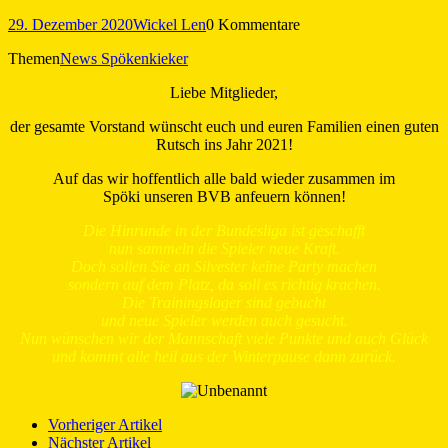
29. Dezember 2020
Wickel Len
0 Kommentare
Themen
News Spökenkieker
Liebe Mitglieder,
der gesamte Vorstand wünscht euch und euren Familien einen guten
Rutsch ins Jahr 2021!
Auf das wir hoffentlich alle bald wieder zusammen im
Spöki unseren BVB anfeuern können!
Die Hinrunde in der Bundesliga ist geschafft
nun sammeln die Spieler neue Kraft.
Doch sollen Sie an Silvester keine Party machen
sondern auf dem Platz, da soll es richtig krachen.
Die Trainingslager sind gebucht
und neue Spieler werden auch gesucht.
Nun wünschen wir der Mannschaft viele Punkte und auch Glück
und kommt alle heil aus der Winterpause dann zurück.
Vorheriger Artikel
Nächster Artikel