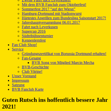
Zweite Fahrt nach Leverkusen!
Mit dem BVB Fanclub zum Oktoberfest!
Sommerfest 2017 “auf der Wiesn”
Hamburg-Dortmund mit Stadionwurst
Härtestes Angrillen zum Bundesliga Saisonstart 2017!
Jahreshauptversammlung 06.01.2017
Fahrt nach Leverkusen
Supercup 2016
Südtribühnenturnier
Kennenlernfest
Fan Club Shop!
Service
Gründungszertifikat von Borussia Dortmund erhalten!
Fan-Gesang
BVB Song von Mitglied Marcin Mecha
BVB-Geschichte
Club Vitrine!
Unser Vorstand
Impressum
Satzung
BVB Fanclub Karte
Guten Rutsch ins hoffentlich bessere Jahr
2021!