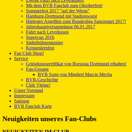
Zweite Fahrt nach Leverkusen!
Mit dem BVB Fanclub zum Oktoberfest!
Sommerfest 2017 “auf der Wiesn”
Hamburg-Dortmund mit Stadionwurst
Härtestes Angrillen zum Bundesliga Saisonstart 2017!
Jahreshauptversammlung 06.01.2017
Fahrt nach Leverkusen
Supercup 2016
Südtribühnenturnier
Kennenlernfest
Fan Club Shop!
Service
Gründungszertifikat von Borussia Dortmund erhalten!
Fan-Gesang
BVB Song von Mitglied Marcin Mecha
BVB-Geschichte
Club Vitrine!
Unser Vorstand
Impressum
Satzung
BVB Fanclub Karte
Neuigkeiten unseres Fan-Clubs
NEUIGKEITEN IM CLUB